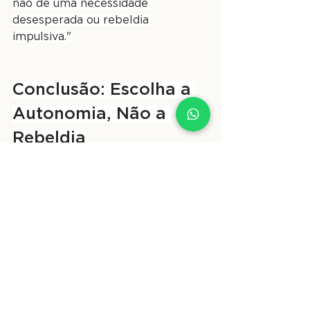
não de uma necessidade 
desesperada ou rebeldia 
impulsiva."
Conclusão: Escolha a 
Autonomia, Não a 
Rebeldia
A diferença entre 
autonomia
 e 
rebeldia
 pode parecer sutil à 
primeira vista, mas suas 
implicações para nosso bem-estar 
psicológico e relacionamentos são 
profundas. Enquanto a rebeldia 
nos mantém presos em um ciclo 
reativo, a autonomia nos liberta 
para fazer escolhas alinhadas com 