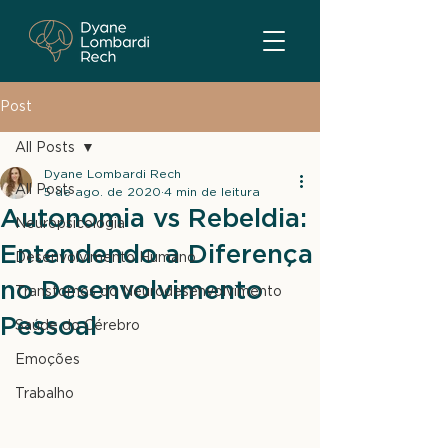
Post
All Posts
Dyane Lombardi Rech
All Posts
5 de ago. de 2020
4 min de leitura
Autonomia vs Rebeldia:
Neuropsicologia
Entendendo a Diferença
Desenvolvimento Humano
no Desenvolvimento
Transtornos do Neurodesenvolvimento
Pessoal
Saúde do Cérebro
Emoções
Trabalho