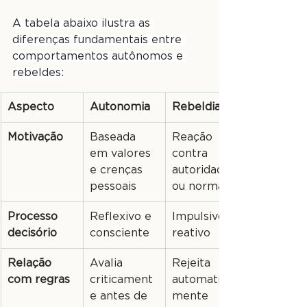
A tabela abaixo ilustra as 
diferenças fundamentais entre 
comportamentos autônomos e 
rebeldes:
Aspecto
Autonomia
Rebeldia
Motivação
Baseada 
Reação 
em valores 
contra 
e crenças 
autoridade 
pessoais
ou normas
Processo 
Reflexivo e 
Impulsivo e 
decisório
consciente
reativo
Relação 
Avalia 
Rejeita 
com regras
criticament
automatica
e antes de 
mente