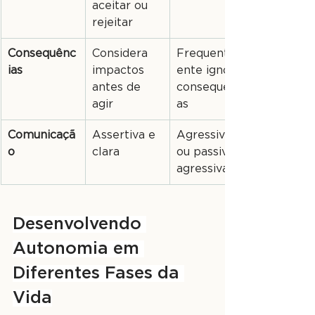
aceitar ou 
rejeitar
Consequênc
Considera 
Frequentem
ias
impactos 
ente ignora 
antes de 
consequênci
agir
as
Comunicaçã
Assertiva e 
Agressiva 
o
clara
ou passivo-
agressiva
Desenvolvendo 
Autonomia em 
Diferentes Fases da 
Vida