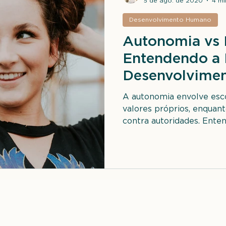
5 de ago. de 2020
4 mi
Desenvolvimento Humano
Autonomia vs 
Entendendo a 
Desenvolvimen
A autonomia envolve esc
valores próprios, enquan
contra autoridades. Ente