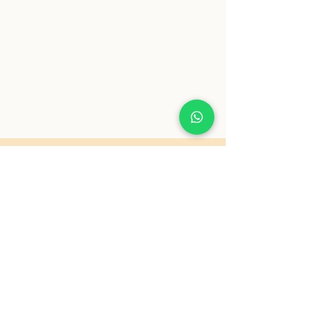
Acompanhe pelo instagram
@DYANELOMBARDI
Todos direitos reservados para Dyane
Lombardi Rech. Veja as nossas
políticas
de privacidade
.
Desenvolvido por
The Odds Studio