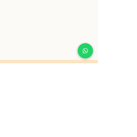
Acompanhe pelo instagram
@DYANELOMBARDI
Todos direitos reservados para Dyane
Lombardi Rech. Veja as nossas
políticas
de privacidade
.
Desenvolvido por
The Odds Studio