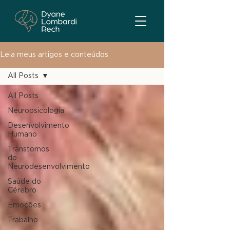
Leia meus artigos e conteúdos
All Posts
All Posts
Neuropsicologia
Desenvolvimento
Humano
Transtornos
do
Neurodesenvolvimento
Saúde do
Cérebro
Emoções
Trabalho