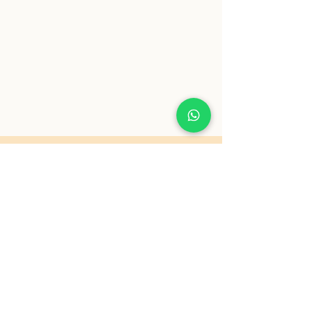
Acompanhe pelo instagram
@DYANELOMBARDI
Todos direitos reservados para Dyane
Lombardi Rech. Veja as nossas
políticas
de privacidade
.
Desenvolvido por
The Odds Studio