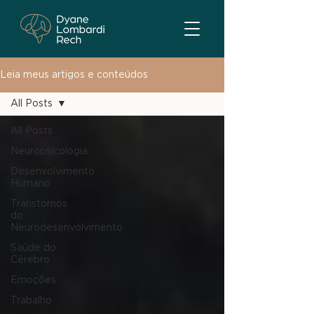
Leia meus artigos e conteúdos
All Posts
All Posts
Neuropsicologia
Desenvolvimento
Humano
Transtornos
do
Neurodesenvolvimento
Saúde do
Cérebro
Emoções
Trabalho