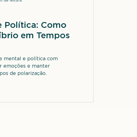
n de leitura
 Política: Como
líbrio em Tempos
e mental e política com
iar emoções e manter
os de polarização.