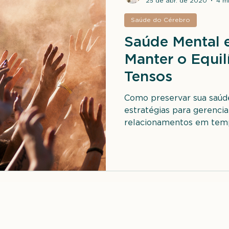
25 de abr. de 2020
4 mi
Saúde do Cérebro
Saúde Mental e
Manter o Equi
Tensos
Como preservar sua saúd
estratégias para gerenc
relacionamentos em temp