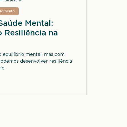
in de leitura
lvimento
Saúde Mental:
Resiliência na
 equilíbrio mental, mas com
 podemos desenvolver resiliência
io.