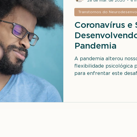
28 de mar. de 2020
6 m
Transtornos do Neurodesenvo
Coronavírus e 
Desenvolvendo 
Pandemia
A pandemia alterou nosso
flexibilidade psicológica
para enfrentar este desaf